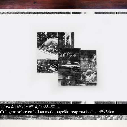
Situação Nº
3
e Nº
4, 2022-2023.
Colagem sobre embalagens de papelão reaproveitadas. 48x54cm