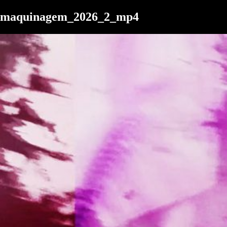
Skip
maquinagem_2026_2_mp4
to
the
content